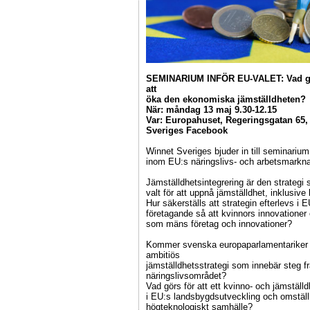
SEMINARIUM INFÖR EU-VALET: Vad gör
att
öka den ekonomiska jämställdheten?
När: måndag 13 maj 9.30-12.15
Var: Europahuset, Regeringsgatan 65, 
Sveriges Facebook
Winnet Sveriges bjuder in till seminariu
inom EU:s näringslivs- och arbetsmarkna
Jämställdhetsintegrering är den strateg
valt för att uppnå jämställdhet, inklusi
Hur säkerställs att strategin efterlevs i E
företagande så att kvinnors innovationer
som mäns företag och innovationer?
Kommer svenska europaparlamentariker v
ambitiös
jämställdhetsstrategi som innebär steg 
näringslivsområdet?
Vad görs för att ett kvinno- och jämställ
i EU:s landsbygdsutveckling och omställnin
högteknologiskt samhälle?