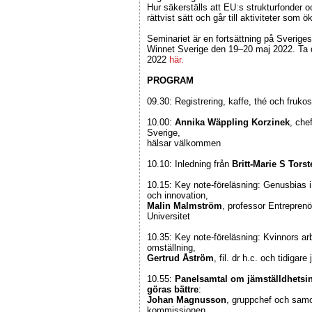
Hur säkerställs att EU:s strukturfonder 
rättvist sätt och går till aktiviteter som 
Seminariet är en fortsättning på Sverig
Winnet Sverige den 19–20 maj 2022. Ta 
2022
här.
PROGRAM
09.30: Registrering, kaffe, thé och frukost
10.00:
Annika Wäppling Korzinek
, che
Sverige,
hälsar välkommen
10.10: Inledning från
Britt-Marie S Tors
10.15: Key note-föreläsning: Genusbias i 
och innovation,
Malin Malmström
, professor Entrepren
Universitet
10.35: Key note-föreläsning: Kvinnors ar
omställning,
Gertrud Åström
, fil. dr h.c. och tidigar
10.55:
Panelsamtal om jämställdhetsin
göras bättre
:
Johan Magnusson
, gruppchef och samo
kommissionen,