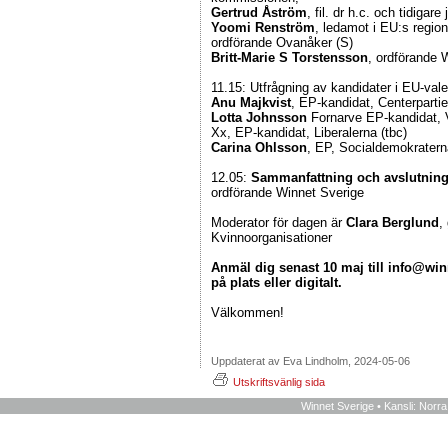
Gertrud Åström
, fil. dr h.c. och tidigar
Yoomi Renström
, ledamot i EU:s regi
ordförande Ovanåker (S)
Britt-Marie S Torstensson
, ordförande 
11.15: Utfrågning av kandidater i EU-vale
Anu Majkvist
, EP-kandidat, Centerparti
Lotta Johnsson
Fornarve EP-kandidat, 
Xx, EP-kandidat, Liberalerna (tbc)
Carina Ohlsson
, EP, Socialdemokratern
12.05:
Sammanfattning och avslutnin
ordförande Winnet Sverige
Moderator för dagen är
Clara Berglund
,
Kvinnoorganisationer
Anmäl dig senast 10 maj till info@wi
på plats eller digitalt.
Välkommen!
Uppdaterat av Eva Lindholm, 2024-05-06
Utskriftsvänlig sida
Winnet Sverige • Kansli: Norr