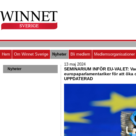
Hem
Om Winnet Sverige
Nyheter
Bli medlem
Medlemsorganisationer
13 maj 2024
SEMINARIUM INFÖR EU-VALET: Vad
Nyheter
europaparlamentariker för att öka
UPPDATERAD