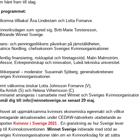
m hänt fram till idag.
 programmet:
lkomna tillbaka! Åsa Lindestam och Lotta Fornarve.
innoriksdagen som spred sig, Britt-Marie Torstensson,
dförande Winnet Sverige.
nans- och penningpolitikens påverkan på jämställdheten,
atrice Nordling, chefsekonom Sveriges Kvinnoorganisationer.
fentlig finansiering, riskkapital och företagsstöd, Malin Malmström,
ofessor, Entreprenörskap och innovation, Luleå tekniska universitet.
litikerpanel – moderator: Susannah Sjöberg, generalsekreterare
eriges Kvinnoorganisationer.
rmt välkomna önskar Lotta Johnsson Fornarve (V),
fia Amloh (S) och Helena Vilhemsson (C).
minariet arrangeras i samarbete med Winnet och Sveriges Kvinnoorganisation
mäl dig till info@winnetsverige.se senast 29 maj.
hovet att uppmärksamma kvinnors ekonomiska egenmakt och villkor
företagande aktualiserades under CEDAW-nätverkets utarbetande av
pporten
Kvinnor i Sverige 2021
. En granskning av hur Sverige lever
p till Kvinnokonventionen.
Winnet Sverige
initierade med stöd av
eriges Kvinnoorganisationer idén om en Kvinnoriksdag för att sätta