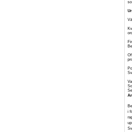
so
Ur
Vä
Kv
or
Fi
Be
Of
pr
Po
Sv
Va
So
Se
An
Be
i 
ra
up
Sv