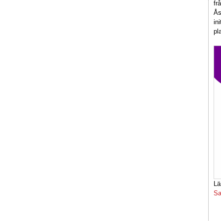
fr
Ås
in
pl
Lä
Sa