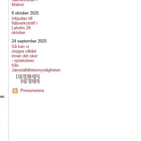
Malmö
8 oktober 2025
Inbjudan till
Nätverksträff i
Laholm 28
oktober
24 september 2025
Så kan vi
stoppa våldet
innan det sker
- nyhetsbrev
från
Jämställdhetsmyndigheten
[
1
]​[
2
]​[
3
]​[
4
]​[
5
]​
[
6
]​[
7
]​[
8
]​[
9
]​
Prenumerera
er.