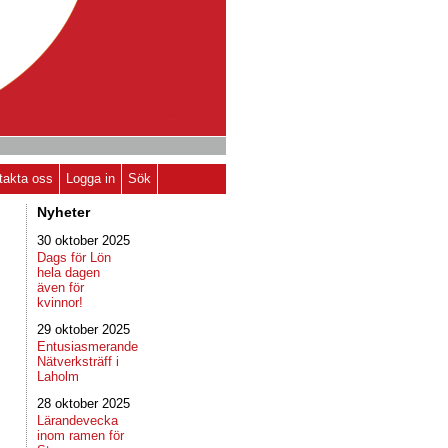
takta oss
Logga in
Sök
Nyheter
30 oktober 2025
Dags för Lön
hela dagen
även för
kvinnor!
29 oktober 2025
Entusiasmerande
Nätverksträff i
Laholm
28 oktober 2025
Lärandevecka
inom ramen för