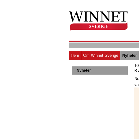
Hem
Om Winnet Sverige
Nyheter
10
Kv
Nyheter
Nu
va