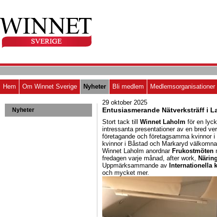
Hem
Om Winnet Sverige
Nyheter
Bli medlem
Medlemsorganisationer
29 oktober 2025
Entusiasmerande Nätverksträff i 
Nyheter
Stort tack till
Winnet Laholm
för en lyc
intressanta presentationer av en bred ve
företagande och företagsamma kvinnor i
kvinnor i Båstad och Markaryd välkomna
Winnet Laholm anordnar
Frukostmöten
m
fredagen varje månad, after work,
Närin
Uppmärksammande av
Internationella
och mycket mer.