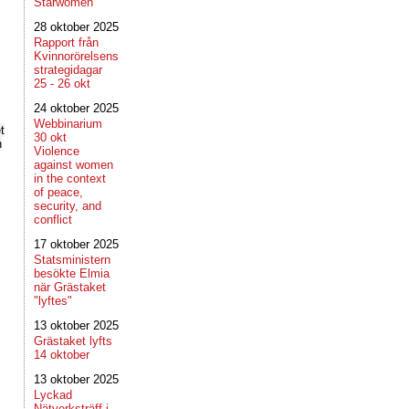
Starwomen
28 oktober 2025
Rapport från
Kvinnorörelsens
strategidagar
25 - 26 okt
24 oktober 2025
Webbinarium
t
30 okt
n
Violence
against women
in the context
of peace,
security, and
conflict
17 oktober 2025
Statsministern
besökte Elmia
när Grästaket
"lyftes"
13 oktober 2025
Grästaket lyfts
14 oktober
13 oktober 2025
Lyckad
Nätverksträff i