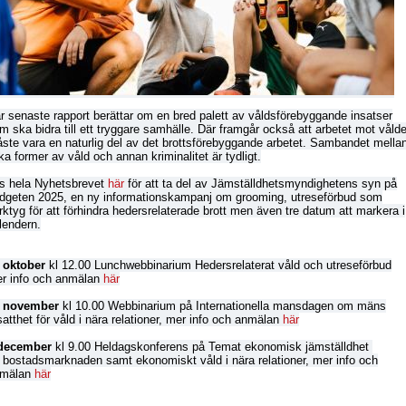
r senaste rapport berättar om en bred palett av våldsförebyggande insatser
m ska bidra till ett tryggare samhälle. Där framgår också att arbetet mot vålde
ste vara en naturlig del av det brottsförebyggande arbetet. Sambandet mella
ika former av våld och annan kriminalitet är tydligt.
s hela Nyhetsbrevet
här
för att ta del av Jämställdhetsmyndighetens syn på
dgeten 2025, en ny informationskampanj om grooming, utreseförbud som
rktyg för att förhindra hedersrelaterade brott men även tre datum att markera i
lendern.
 oktober
kl 12.00 Lunchwebbinarium Hedersrelaterat våld och utreseförbud
r info och anmälan
här
 november
kl 10.00 Webbinarium på Internationella mansdagen om mäns
satthet för våld i nära relationer, mer info och anmälan
här
december
kl 9.00 Heldagskonferens på Temat ekonomisk jämställdhet
 bostadsmarknaden samt ekonomiskt våld i nära relationer, mer info och
nmälan
här