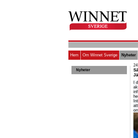
Hem
Om Winnet Sverige
Nyheter
24
Så
Nyheter
J
I 
ak
in
he
In
at
om