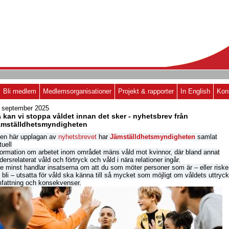
Bli medlem
Medlemsorganisationer
Projekt & rapporter
In English
Kon
 september 2025
 kan vi stoppa våldet innan det sker - nyhetsbrev från
ämställdhetsmyndigheten
den här upplagan av
nyhetsbrevet
har
Jämställdhetsmyndigheten
samlat
tuell
formation om arbetet inom området mäns våld mot kvinnor, där bland annat
dersrelaterat våld och förtryck och våld i nära relationer ingår.
te minst handlar insatserna om att du som möter personer som är – eller riske
t bli – utsatta för våld ska känna till så mycket som möjligt om våldets uttryck
fattning och konsekvenser.