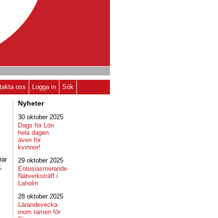
takta oss
Logga in
Sök
Nyheter
30 oktober 2025
Dags för Lön
hela dagen
även för
kvinnor!
rar
29 oktober 2025
,
Entusiasmerande
Nätverksträff i
Laholm
28 oktober 2025
Lärandevecka
inom ramen för