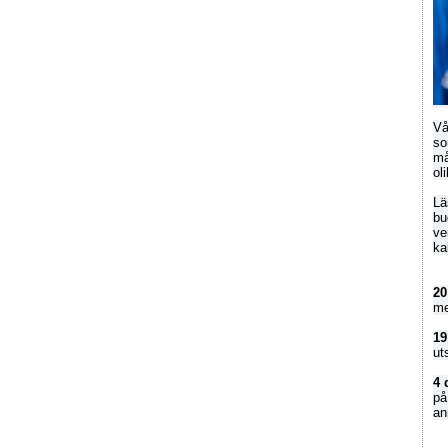
Vå
so
må
ol
Lä
bu
ve
ka
20
me
19
ut
4 
på
a