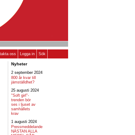
takta oss
Logga in
Sök
Nyheter
2 september 2024
800 år kvar till
jämställdhet?
25 augusti 2024
"Soft girl"-
trenden bör
ses i ljuset av
samhällets
krav
1 augusti 2024
Pressmeddelande
NÄSTAN ALLA