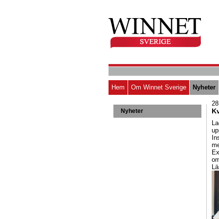
Hem
Om Winnet Sverige
Nyheter
28
Kv
Nyheter
La
up
In
me
Ex
om
Lä