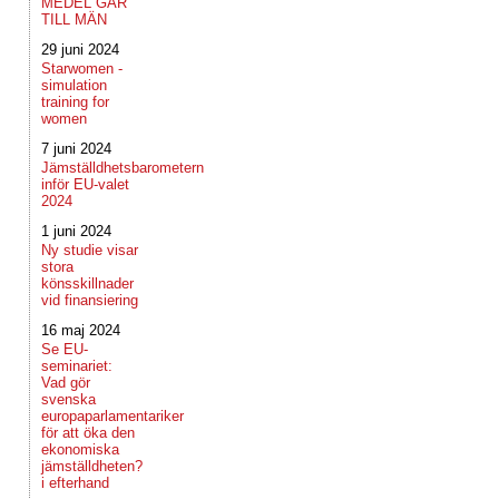
MEDEL GÅR
TILL MÄN
29 juni 2024
Starwomen -
simulation
training for
women
7 juni 2024
Jämställdhetsbarometern
inför EU-valet
2024
1 juni 2024
Ny studie visar
stora
könsskillnader
vid finansiering
16 maj 2024
Se EU-
seminariet:
Vad gör
svenska
europaparlamentariker
för att öka den
ekonomiska
jämställdheten?
i efterhand