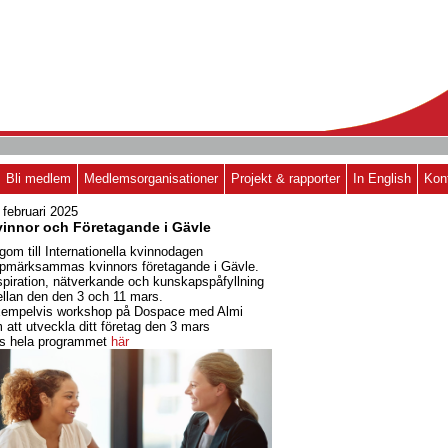
Bli medlem
Medlemsorganisationer
Projekt & rapporter
In English
Kon
 februari 2025
innor och Företagande i Gävle
gom till Internationella kvinnodagen
pmärksammas kvinnors företagande i Gävle.
spiration, nätverkande och kunskapspåfyllning
llan den den 3 och 11 mars.
empelvis workshop på Dospace med Almi
 att utveckla ditt företag den 3 mars
s hela programmet
här