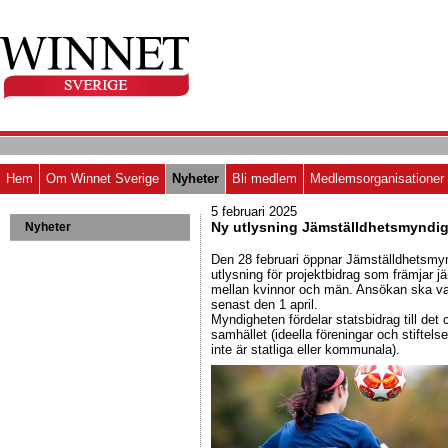
Hem
Om Winnet Sverige
Nyheter
Bli medlem
Medlemsorganisationer
5 februari 2025
Ny utlysning Jämställdhetsmyndi
Nyheter
Den 28 februari öppnar Jämställdhetsmy
utlysning för projektbidrag som främjar j
mellan kvinnor och män. Ansökan ska v
senast den 1 april.
Myndigheten fördelar statsbidrag till det c
samhället (ideella föreningar och stiftels
inte är statliga eller kommunala).