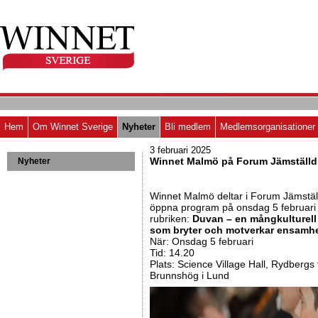
Hem
Om Winnet Sverige
Nyheter
Bli medlem
Medlemsorganisationer
3 februari 2025
Winnet Malmö på Forum Jämställd
Nyheter
Winnet Malmö deltar i Forum Jämstäl
öppna program på onsdag 5 februari
rubriken:
Duvan – en mångkulturell
som bryter och motverkar ensamhe
När: Onsdag 5 februari
Tid: 14.20
Plats: Science Village Hall, Rydbergs 
Brunnshög i Lund