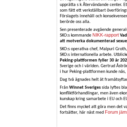
upprätta s k Återvändande center. Et
som fått ett verkställbart överförings
Förslagets innehåll och konsekvense
berörde oss alla.
Sen presenterade avgående general
NIKK-rapport
SKO:s kommande
Vad
att motverka dokumenterad sexuel
SKO:s operativa chef, Malpuri Grot
SKO:s internationella arbete. Utblick
Peking-plattformen fyller 30 år 20
Sverige och i världen. Gertrud Åströ
i hur Peking-plattformen kunde nås,
Dag två ägnades helt åt framåtsyfta
Från
Winnet Sveriges
sida lyftes bl
konfliktförhandlingar, men även eko
kunskap kring samarbete i EU och 
Det finns mycket att göra men det v
Forum jäms
fortsätter, här näst med